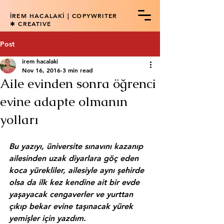
İREM HACALAKİ | COPYWRITER
✱ CREATIVE
Post
irem hacalaki
Nov 16, 2016
3 min read
Aile evinden sonra öğrenci
evine adapte olmanın
yolları
Bu yazıyı, üniversite sınavını kazanıp 
ailesinden uzak diyarlara göç eden 
koca yürekliler, ailesiyle aynı şehirde 
olsa da ilk kez kendine ait bir evde 
yaşayacak cengaverler ve yurttan 
çıkıp bekar evine taşınacak yürek 
yemişler için yazdım.