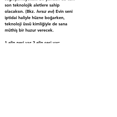
son teknolojik aletlere sahip 
olacaksın. (Bkz. 
hırsız evi
) Evin seni 
iptidai haliyle hüzne boğarken, 
teknoloji üssü kimliğiyle de sana 
müthiş bir huzur verecek.
1 elin nesi var 2 elin sesi var:
Gözün korkmasın. Bu taşınma ve 
adaptasyon işini ailenin ve 
arkadaşlarının desteğiyle daha hızlı 
atlatabilirsin. İlk bulaşık 
yıkandığında, ilk çamaşır yıkanıp 
asıldığında ve en önemlisi, evin ilk 
arkadaş istilasından sağlam 
çıktığında alacaksın o tadı ve 
“İyi ki 
yapmışım”
 deyip mutluluk gözyaşları 
dökeceksin.