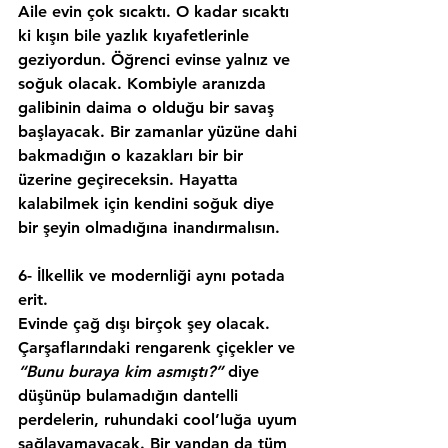
Aile evin çok sıcaktı. O kadar sıcaktı 
ki kışın bile yazlık kıyafetlerinle 
geziyordun. Öğrenci evinse yalnız ve 
soğuk olacak. Kombiyle aranızda 
galibinin daima o olduğu bir savaş 
başlayacak. Bir zamanlar yüzüne dahi 
bakmadığın o kazakları bir bir 
üzerine geçireceksin. Hayatta 
kalabilmek için kendini
 soğuk diye 
bir şeyin olmadığına 
inandırmalısın.
6- İlkellik ve modernliği aynı potada 
erit.
Evinde 
çağ dışı 
birçok şey olacak. 
Çarşaflarındaki rengarenk çiçekler ve 
“Bunu buraya kim asmıştı?” 
diye 
düşünüp bulamadığın dantelli 
perdelerin, ruhundaki cool’luğa uyum 
sağlayamayacak. Bir yandan da tüm 