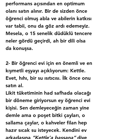
performans açısından 
en optimum 
olanı
 satın alınır. Bir de sizden önce 
öğrenci olmuş abla ve abilerin katkısı 
var tabii, onu da göz ardı edemeyiz. 
Mesela, o 15 senelik 
düdüklü tencere 
neler gördü geçirdi, ah bir dili olsa 
da konuşsa.
2- Bir öğrenci evi için en önemli ve en 
kıymetli eşyayı açıklıyorum: Kettle. 
Evet, hıhı, bir su ısıtıcısı. İlk önce onu 
satın al.
Likit tüketiminin had safhada olacağı 
bir döneme giriyorsun ey öğrenci evi 
kişisi. Sen demleyeceğin zaman yine 
demle ama o poşet bitki çayları, o 
sallama çaylar, o kahveler filan hep 
hazır sıcak su isteyecek. Kendini ev 
arkadaşına 
“Kettle’a bassana” 
diye 