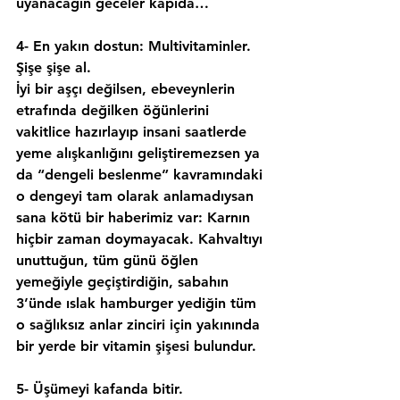
uyanacağın geceler kapıda…
4- En yakın dostun: Multivitaminler. 
Şişe şişe al.
İyi bir aşçı değilsen, ebeveynlerin 
etrafında değilken öğünlerini 
vakitlice hazırlayıp insani saatlerde 
yeme alışkanlığını geliştiremezsen ya 
da “dengeli beslenme” kavramındaki 
o dengeyi tam olarak anlamadıysan 
sana kötü bir haberimiz var: 
Karnın 
hiçbir zaman doymayacak
. Kahvaltıyı 
unuttuğun, tüm günü öğlen 
yemeğiyle geçiştirdiğin, sabahın 
3’ünde ıslak hamburger yediğin tüm 
o sağlıksız anlar zinciri için yakınında 
bir yerde bir vitamin şişesi bulundur.
5- Üşümeyi kafanda bitir.