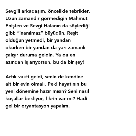
Sevgili arkadaşım, 
öncelikle tebrikler
. 
Uzun zamandır görmediğin Mahmut 
Enişten ve Sevgi Halanın da söylediği 
gibi; “inanılmaz” büyüdün. 
Reşit 
olduğun yetmedi
, bir yandan 
okurken bir yandan da yarı zamanlı 
çalışır duruma geldin. Ya da en 
azından iş arıyorsun, bu da bir şey!
Artık vakti geldi, senin de 
kendine 
ait bir evin 
olmalı. Peki hayatının bu 
yeni dönemine hazır mısın? Seni nasıl 
koşullar bekliyor, fikrin var mı? Hadi 
gel bir 
oryantasyon 
yapalım.