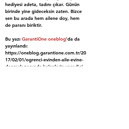
hediyesi adeta, tadını çıkar. Günün 
birinde yine gideceksin zaten. Bizce 
sen bu arada hem ailene doy, hem 
de paranı biriktir.
Bu yazı 
GarantiOne oneblog
'da da 
yayınlandı:
https://oneblog.garantione.com.tr/20
17/02/01/ogrenci-evinden-aile-evine-
donmek-zorunda-kalanlarin-yasadigi-
7-acikli-durum/
#öğrencievi
#öğrencievindenaileevine
#öğrencievindeyaşamak
#aileevindenöğrencievine
#sabahkahvaltısı
#aileevi
#şehrinanahtarı
#beslenmeprogramı
#internetçekmeyince
#aileevindeyaşamak