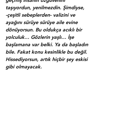
geçmiş insanın özgüvenini 
taşıyordun, yenilmezdin. Şimdiyse, 
-çeşitli sebeplerden- valizini ve 
ayağını 
sürüye sürüye
 aile evine 
dönüyorsun. Bu oldukça acıklı bir 
yolculuk… Gözlerin yaşlı… İşe 
başlamana var belki. Ya da başladın 
bile. Fakat konu kesinlikle bu değil. 
Hissediyorsun, 
artık hiçbir şey eskisi 
gibi olmayacak.