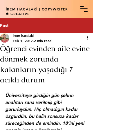
İREM HACALAKİ | COPYWRITER
✱ CREATIVE
Post
irem hacalaki
Feb 1, 2017
2 min read
Öğrenci evinden aile evine
dönmek zorunda
kalanların yaşadığı 7
acıklı durum
Üniversiteye girdiğin gün 
şehrin 
anahtarı 
sana verilmiş gibi 
gururluydun. Hiç olmadığın kadar 
özgürdün, bu halin sonsuza kadar 
süreceğinden de emindin. 18’ini yeni 