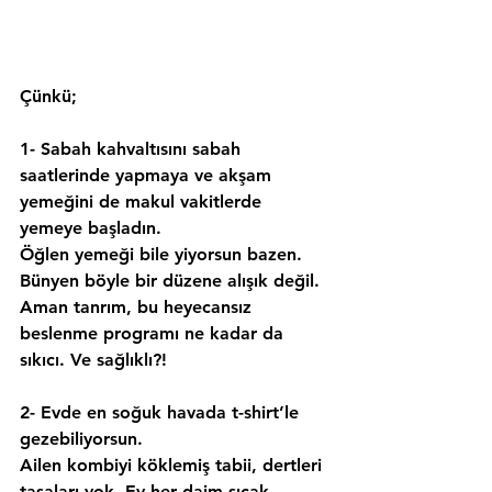
Çünkü;
1- Sabah kahvaltısını sabah 
saatlerinde yapmaya ve akşam 
yemeğini de makul vakitlerde 
yemeye başladın.
Öğlen yemeği bile yiyorsun bazen. 
Bünyen böyle bir düzene alışık değil. 
Aman tanrım, bu heyecansız 
beslenme programı ne kadar da 
sıkıcı. Ve sağlıklı?!
2- Evde en soğuk havada t-shirt’le 
gezebiliyorsun.
Ailen kombiyi köklemiş tabii, dertleri 
tasaları yok. Ev her daim sıcak. 