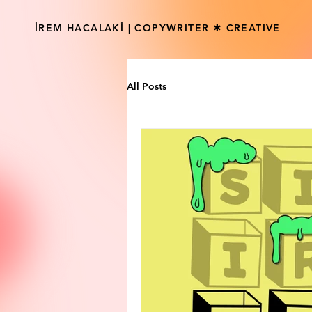
İREM HACALAKİ | COPYWRITER ✱ CREATIVE
All Posts