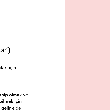
or’) 
ları için 
sahip olmak ve 
bilmek için 
gelir elde 