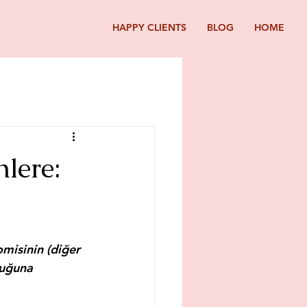
HAPPY CLIENTS
BLOG
HOME
lere:
misinin (diğer 
duğuna 