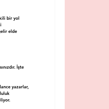
li bir yol 
i 
elir elde 
ınızdır. İşte 
lance yazarlar, 
luluk 
liyor.