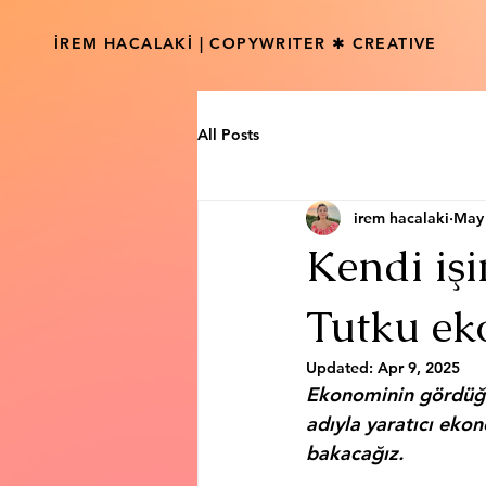
İREM HACALAKİ | COPYWRITER ✱ CREATIVE
All Posts
irem hacalaki
May 
Kendi işi
Tutku ek
Updated:
Apr 9, 2025
Ekonominin gördüğü 
adıyla 
yaratıcı ekon
bakacağız.