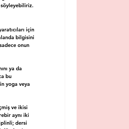
söyleyebiliriz.
aratıcıları için 
landa bilgisini 
 sadece onun 
ını ya da 
ca bu 
zin yoga veya 
miş ve ikisi 
ebir aynı iki 
linli; dersi 