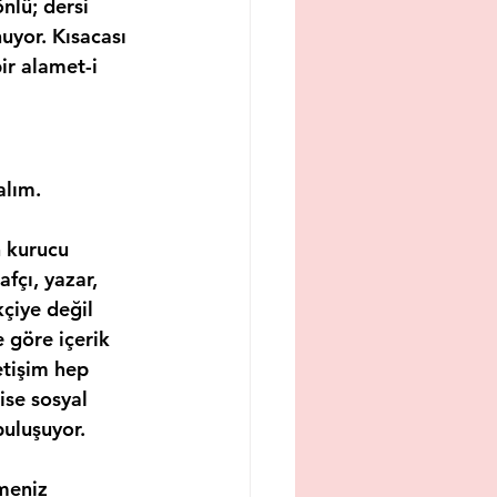
nlü; dersi 
uyor. Kısacası 
ir alamet-i 
alım.
 kurucu 
fçı, yazar, 
kçiye değil 
 göre içerik 
etişim hep 
ise sosyal 
buluşuyor.
emeniz 