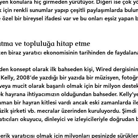
yen konulara hiç girmeden yürütüyor. Diğeri ise çok yö
k için renkli sunumlar yapıp çeşitli paylaşımlarda bulun
 özel bir bireysel ifadesi var ve bu onları eşsiz yapan b
atma ve topluluğa hitap etme
en biraz yaratıcı ekonomisinin tarihinden de faydalan
den konsept olarak ilk bahseden kişi, Wired dergisinin
 Kelly, 2008'de yazdığı bir yazıda bir müzisyen, fotoğra
 veya mucit olarak başarılı olmak için bir milyon deste
k hayrana ihtiyacımızın olduğundan bahseder. Kelly’ye
zaman bir hayran kitlesi vardı ancak eski zamanlarda il
üzik şirketi vb. mecralar üzerinden kuruluyordu. Şimdi 
atıcıları okuyucu, dinleyici ve izleyicileriyle doğrudan 
içerik yaratıcısı olmak için milyonları peşinizde sürükl