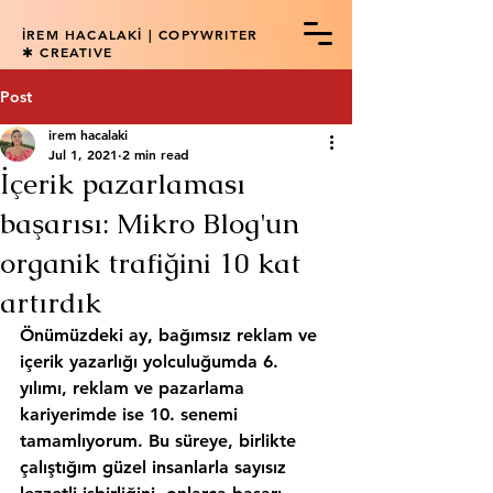
İREM HACALAKİ | COPYWRITER
✱ CREATIVE
Post
irem hacalaki
Jul 1, 2021
2 min read
İçerik pazarlaması
başarısı: Mikro Blog'un
organik trafiğini 10 kat
artırdık
Önümüzdeki ay, bağımsız reklam ve 
içerik yazarlığı yolculuğumda 6. 
yılımı, reklam ve pazarlama 
kariyerimde ise 10. senemi 
tamamlıyorum. Bu süreye, birlikte 
çalıştığım güzel insanlarla sayısız 