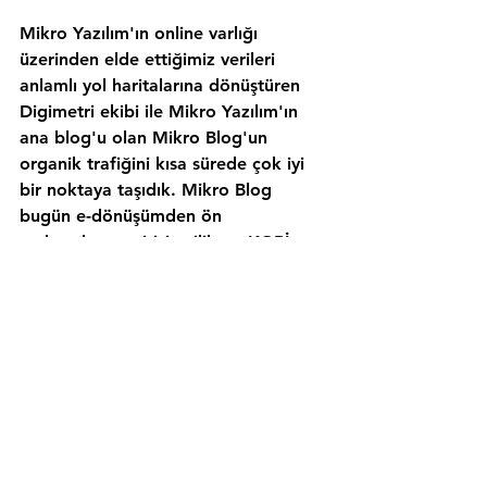
Mikro Yazılım'ın online varlığı 
üzerinden elde ettiğimiz verileri 
anlamlı yol haritalarına dönüştüren 
Digimetri ekibi ile Mikro Yazılım'ın 
ana blog'u olan Mikro Blog'un 
organik trafiğini kısa sürede çok iyi 
bir noktaya taşıdık. Mikro Blog 
bugün e-dönüşümden ön 
muhasebeye, girişimcilikten KOBİ 
tüyolarına, pazarlamadan satışa, 
hukuktan iş yönetimine içerik ürettiği 
birçok kategoride kullanıcıların ve 
özellikle de küçük işletmelerin 
Google'da sorduğu soruların çoğunu 
ilk sıradan yanıtlıyor! 