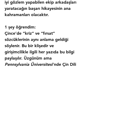
iyi gözlem yapabilen ekip arkadaşları 
yaratacağın başarı hikayesinin ana 
kahramanları olacaktır.
1 şey öğrendim:
Çince’de “kriz” ve “fırsat” 
sözcüklerinin aynı anlama geldiği 
söylenir. Bu bir klişedir ve 
girişimcilikle ilgili her yazıda bu bilgi 
paylaşılır. Üzgünüm ama 
Pennsylvania Üniversitesi
’nde Çin Dili 
ve Edebiyatı Profesörü olan 
Victor H. 
Mair
’in açıklamasına göre bu bilgi 
yanlış. (Kelime yapılarının nasıl 
oluştuğu konusunda temel bir yanlış 
anlama söz konusuymuş) Olsun, ben 
yine de 
“senin problem olarak 
gördüğün şey bir başkası için fırsat”
demek istiyorum! Yani risk al, işin 