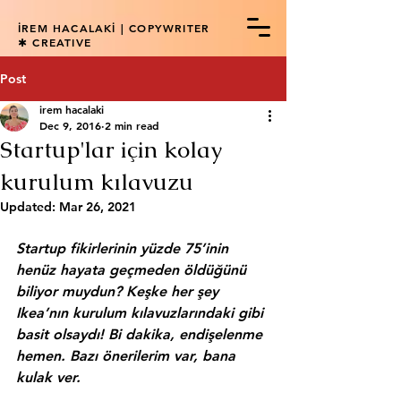
İREM HACALAKİ | COPYWRITER
✱ CREATIVE
Post
irem hacalaki
Dec 9, 2016
2 min read
Startup'lar için kolay
kurulum kılavuzu
Updated:
Mar 26, 2021
Startup fikirlerinin 
yüzde 75’
inin 
henüz hayata geçmeden öldüğünü 
biliyor muydun? Keşke her şey 
Ikea’nın kurulum kılavuzlarındaki gibi 
basit olsaydı! Bi dakika, endişelenme 
hemen. Bazı önerilerim var, bana 
kulak ver.