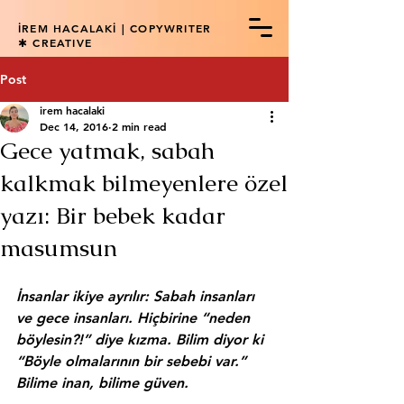
İREM HACALAKİ | COPYWRITER
✱ CREATIVE
Post
irem hacalaki
Dec 14, 2016
2 min read
Gece yatmak, sabah
kalkmak bilmeyenlere özel
yazı: Bir bebek kadar
masumsun
İnsanlar ikiye ayrılır: Sabah insanları 
ve gece insanları. Hiçbirine “neden 
böylesin?!” diye kızma. Bilim diyor ki 
“Böyle olmalarının bir sebebi var.” 
Bilime inan, bilime güven.