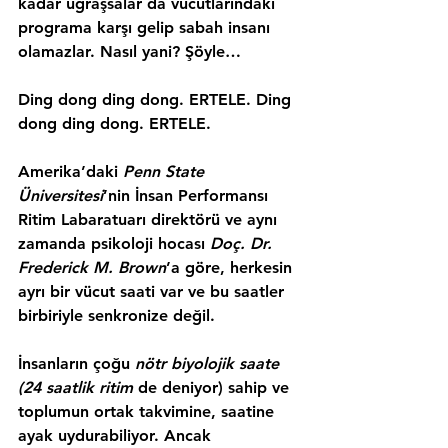
kadar uğraşsalar da vücutlarındaki 
programa karşı gelip sabah insanı 
olamazlar. Nasıl yani? Şöyle…
Ding dong ding dong. ERTELE. Ding 
dong ding dong. ERTELE.
Amerika’daki 
Penn State 
Üniversitesi
’nin İnsan Performansı 
Ritim Labaratuarı direktörü ve aynı 
zamanda psikoloji hocası 
Doç. Dr. 
Frederick M. Brown
’a göre, 
herkesin 
ayrı bir vücut saati
 var ve bu saatler 
birbiriyle senkronize değil.
İnsanların çoğu 
nötr biyolojik saate 
(24 saatlik ritim 
de deniyor) sahip ve 
toplumun ortak takvimine, saatine 
ayak uydurabiliyor. Ancak 