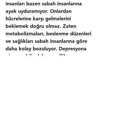
insanları bazen sabah insanlarına 
ayak uyduramıyor. Onlardan 
hücrelerine karşı gelmelerini 
beklemek doğru olmaz. Zaten 
metabolizmaları, beslenme düzenleri 
ve sağlıkları sabah insanlarına göre 
daha kolay bozuluyor. Depresyona 
girmeye bile daha meyilliler. 
İyisi mi, birer 
zeytin dalı uzatsın 
sabah ve gece insanları birbirine… 
İşe birbirlerinin sabah kahvelerini 
ısmarlayarak başlayabilirler mesela, 
ne dersin?
Bu yazı, 
Garanti One oneblog
'da da 
yayınlandı: 
https://oneblog.garantione.com.tr/20
16/12/14/gece-yatmak-sabah-