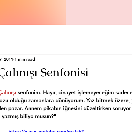
9, 2011
1 min read
Çalınışı Senfonisi
Çalınışı
 senfonim. Hayır, cinayet işlemeyeceğim sadece
tozu olduğu zamanlara dönüyorum. Yaz bitmek üzere, 
en pazar. Annem pikabın iğnesini düzeltirken soruyo
ıl yazmış biliyo musun?"
https://www.youtube.com/watch?