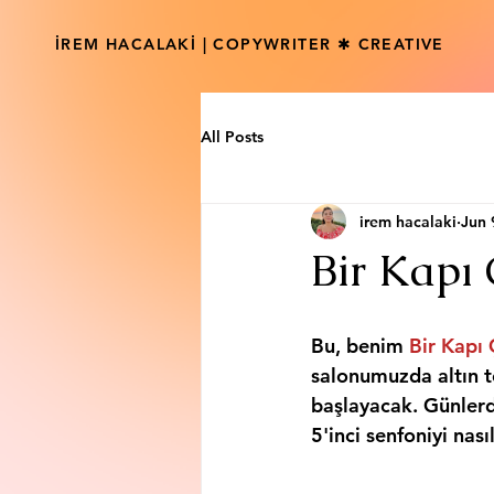
İREM HACALAKİ | COPYWRITER ✱ CREATIVE
All Posts
irem hacalaki
Jun 
Bir Kapı 
Bu, benim 
Bir Kapı 
salonumuzda altın 
başlayacak. Günlerd
5'inci senfoniyi nas