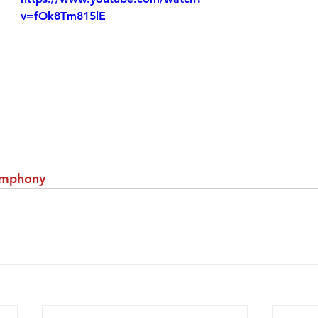
v=fOk8Tm815lE
ymphony