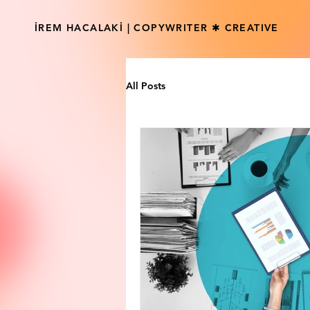
İREM HACALAKİ | COPYWRITER ✱ CREATIVE
All Posts