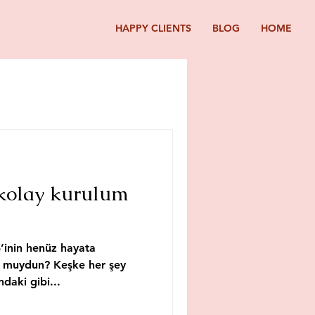
HAPPY CLIENTS
BLOG
HOME
n kolay kurulum
5’inin henüz hayata
 muydun? Keşke her şey
ndaki gibi...